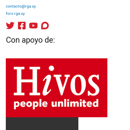
contacto@rga.uy
foro.rga.uy
Con apoyo de: