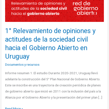
actitudes
de
la
sociedad
1° Relevamiento de opiniones y
civil
hacia
actitudes de la sociedad civil
el
hacia el Gobierno Abierto en
Gobierno
Abierto
Uruguay
en
Documentos y recursos
Uruguay
Informe resumen 1. El estudio Durante 2020-2021, Uruguay llevó
adelante la construcción del 5° Plan Nacional de Gobierno Abierto.
Este se inscribe en una trayectoria de creación periódica de planes
de gobierno abierto que inició en 2011 con la inclusión del país a la
Alianza por el Gobierno Abierto y la presentación del primer plan […]
Read More »