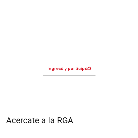
Foro abierto de la RGA
¿Querés acercarte a la RGA o saber en qué estamos trabajando?
Nuestro foro está abierto para que consultes y participes. Informate
sobre las temáticas y proyectos que estamos trabajando, compartí
tus novedades, sumá tu voz y la de tu organización.
Ingresá y participá
Acercate a la RGA