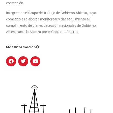
cocreación.
Integramos el Grupo de Trabajo de Gobierno Abierto, cuyo
cometido es elaborar, monitorear y dar seguimiento al
cumplimiento de planes de acción nacionales de Gobierno
Abierto ante la Alianza por el Gobierno Abierto.
Más información
F
T
Y
a
w
o
c
i
u
e
t
t
b
t
u
o
e
b
o
r
e
k