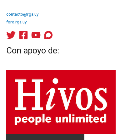
contacto@rga.uy
foro.rga.uy
Con apoyo de: